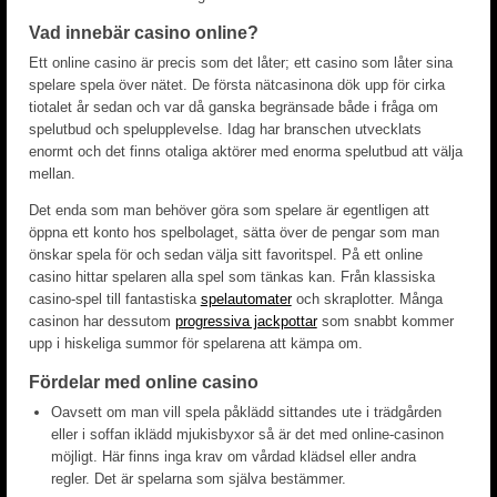
Vad innebär casino online?
Ett online casino är precis som det låter; ett casino som låter sina
spelare spela över nätet. De första nätcasinona dök upp för cirka
tiotalet år sedan och var då ganska begränsade både i fråga om
spelutbud och spelupplevelse. Idag har branschen utvecklats
enormt och det finns otaliga aktörer med enorma spelutbud att välja
mellan.
Det enda som man behöver göra som spelare är egentligen att
öppna ett konto hos spelbolaget, sätta över de pengar som man
önskar spela för och sedan välja sitt favoritspel. På ett online
casino hittar spelaren alla spel som tänkas kan. Från klassiska
casino-spel till fantastiska
spelautomater
och skraplotter. Många
casinon har dessutom
progressiva jackpottar
som snabbt kommer
upp i hiskeliga summor för spelarena att kämpa om.
Fördelar med online casino
Oavsett om man vill spela påklädd sittandes ute i trädgården
eller i soffan iklädd mjukisbyxor så är det med online-casinon
möjligt. Här finns inga krav om vårdad klädsel eller andra
regler. Det är spelarna som själva bestämmer.