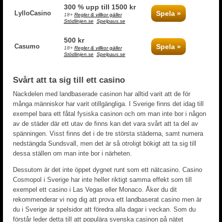
300 % upp till 1500 kr
LylloCasino
Spela »
18+
Regler & villkor gäller
Stödlinjen.se
Spelpaus.se
500 kr
Casumo
Spela »
18+
Regler & villkor gäller
Stödlinjen.se
Spelpaus.se
Svårt att ta sig till ett casino
Nackdelen med landbaserade casinon har alltid varit att de för
många människor har varit otillgängliga. I Sverige finns det idag till
exempel bara ett fåtal fysiska casinon och om man inte bor i någon
av de städer där ett utav de finns kan det vara svårt att ta del av
spänningen. Visst finns det i de tre största städerna, samt numera
nedstängda Sundsvall, men det är så otroligt bökigt att ta sig till
dessa ställen om man inte bor i närheten.
Dessutom är det inte öppet dygnet runt som ett nätcasino. Casino
Cosmopol i Sverige har inte heller riktigt samma effekt som till
exempel ett casino i Las Vegas eller Monaco. Åker du dit
rekommenderar vi nog dig att prova ett landbaserat casino men är
du i Sverige är spelsidor att föredra alla dagar i veckan. Som du
förstår leder detta till att populära svenska casinon på nätet