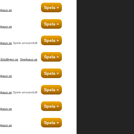
Spela »
lpaus.se
Spela »
lpaus.se
Spela »
lpaus.se
Spela ansvarsfullt
Spela »
Stödlinjen.se
Spelpaus.se
Spela »
lpaus.se
Spela »
lpaus.se
Spela ansvarsfullt
Spela »
lpaus.se
Spela »
lpaus.se