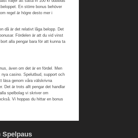
ast väljer att sätta in 100 kr dubblas
xbeloppet. En större bonus behöver
som regel är högre desto mer i
 då är det relativt låga belopp. Det
onusar. Fördelen är att du vid vinst
bort alla pengar bara för att kunna ta
onus, även om det är en fördel. Men
tt nya casino. Spelutbud, support och
att läsa genom våra välskrivna
r. Det är trots allt pengar det handlar
 alla spelbolag vi skriver om
 också. Vi hoppas du hittar en bonus
Spelpaus