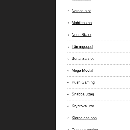
Narcos slot
Mobilcasino
Neon Staxx
Tärningsspel
Bonanza slot
Mega Moolah
Push Gaming
Snabba uttag
Kryptovalutor
Klarna casinon
Curacao casino