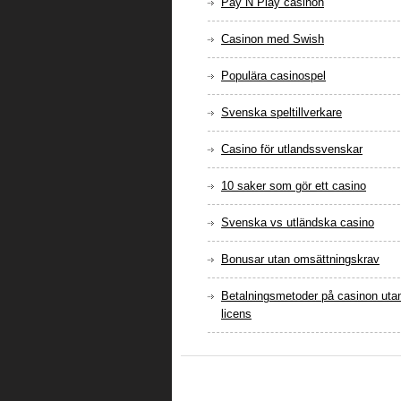
Pay N Play casinon
Casinon med Swish
Populära casinospel
Svenska speltillverkare
Casino för utlandssvenskar
10 saker som gör ett casino
Svenska vs utländska casino
Bonusar utan omsättningskrav
Betalningsmetoder på casinon uta
licens