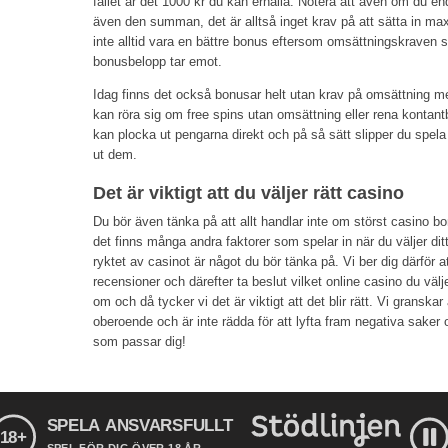
fallet är det 1000 kr du kan erhålla. Notera att även om du end
även den summan, det är alltså inget krav på att sätta in ma
inte alltid vara en bättre bonus eftersom omsättningskraven 
bonusbelopp tar emot.
Idag finns det också bonusar helt utan krav på omsättning men
kan röra sig om free spins utan omsättning eller rena kontantb
kan plocka ut pengarna direkt och på så sätt slipper du spela 
ut dem.
Det är viktigt att du väljer rätt casino
Du bör även tänka på att allt handlar inte om störst casino b
det finns många andra faktorer som spelar in när du väljer di
ryktet av casinot är något du bör tänka på. Vi ber dig därför 
recensioner och därefter ta beslut vilket online casino du välje
om och då tycker vi det är viktigt att det blir rätt. Vi granskar
oberoende och är inte rädda för att lyfta fram negativa saker
som passar dig!
SPELA ANSVARSFULLT
18+