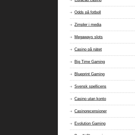
Odds på fotboll
Zimpler i media
Megaways slots
Casino på nätet
Big Time Gaming
Blueprint Gaming
Svensk spellicens
Casino utan konto
Casinorecensioner
Evolution Gaming