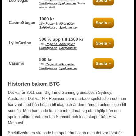
Spela »
Leo Vegas
Stödlinjen.se
Spelpaus.se
Spela
ansvarsfullt
1000 kr
CasinoStugan
Spela »
18+
Regler & villkor gäller
Stödlinjen.se
Spelpaus.se
300 % upp till 1500 kr
LylloCasino
Spela »
18+
Regler & villkor gäller
Stödlinjen.se
Spelpaus.se
500 kr
Casumo
Spela »
18+
Regler & villkor gäller
Stödlinjen.se
Spelpaus.se
Historien bakom BTG
Det var år 2011 som Big Time Gaming grundades i Sydney,
Australien. Det var Nik Robinson som startade spelstudion och han
har varit med från början till idag och är den främsta anledningen till
succén. Men han hade kanske inte klarat sig utan hjälp från den
spektakulära kreatören Ian Schmidt och ledarskapet från Huw
McIntosh.
Speltillverkaren skapade bra spel från början men det var först år