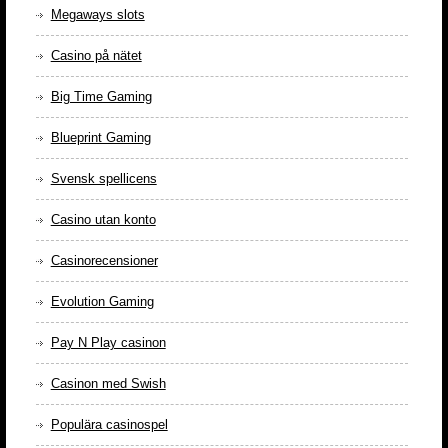
Megaways slots
Casino på nätet
Big Time Gaming
Blueprint Gaming
Svensk spellicens
Casino utan konto
Casinorecensioner
Evolution Gaming
Pay N Play casinon
Casinon med Swish
Populära casinospel