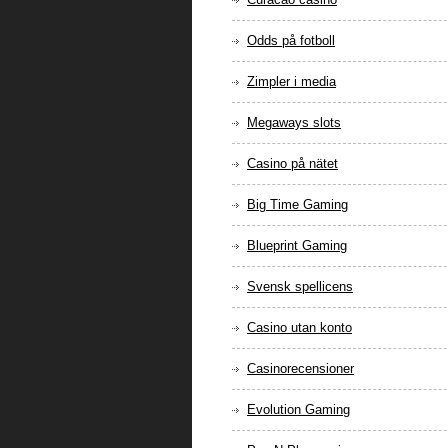
Odds på fotboll
Zimpler i media
Megaways slots
Casino på nätet
Big Time Gaming
Blueprint Gaming
Svensk spellicens
Casino utan konto
Casinorecensioner
Evolution Gaming