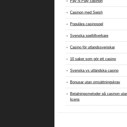
Pay N Play casinon
Casinon med Swish
Populära casinospel
Svenska speltillverkare
Casino för utlandssvenskar
10 saker som gör ett casino
Svenska vs utländska casino
Bonusar utan omsättningskrav
Betalningsmetoder på casinon uta
licens