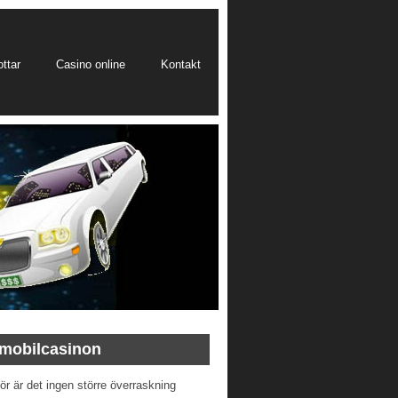
ttar
Casino online
Kontakt
 mobilcasinon
ör är det ingen större överraskning